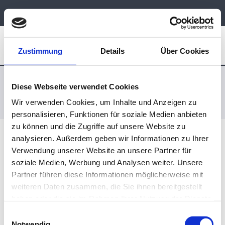
03947 2244 oder 2505
info@taxi-heinzig.de
Zustimmung
Details
Über Cookies
VERKEHRSREGELN
Diese Webseite verwendet Cookies
Wir verwenden Cookies, um Inhalte und Anzeigen zu
Taxi Heinzig - Bahnhofstraße 6 - 06502 Thale
>
Verkehrsregeln
personalisieren, Funktionen für soziale Medien anbieten
zu können und die Zugriffe auf unsere Website zu
analysieren. Außerdem geben wir Informationen zu Ihrer
Verwendung unserer Website an unsere Partner für
soziale Medien, Werbung und Analysen weiter. Unsere
Änderung der Verkehrsregeln
Partner führen diese Informationen möglicherweise mit
Lorem ipsum dolor sit amet, consetetur sadipscing elitr,
weiteren Daten zusammen, die Sie ihnen bereitgestellt
sed diam nonumy eirmod tempor invidunt ut labore et
haben oder die sie im Rahmen Ihrer Nutzung der Dienste
dolore magna aliquyam erat, sed diam [ … ]
gesammelt haben.
Einwilligungsauswahl
Notwendig