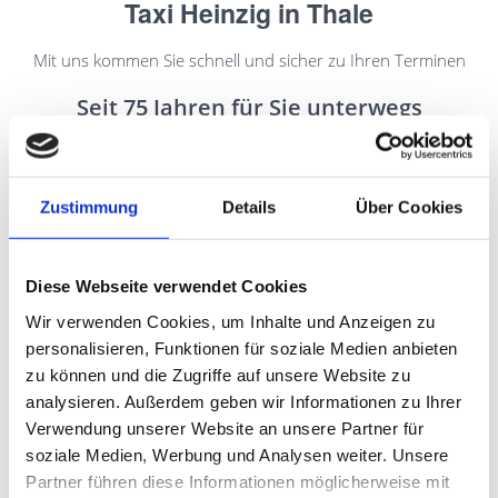
Taxi Heinzig in Thale
Mit uns kommen Sie schnell und sicher zu Ihren Terminen
Seit 75 Jahren für Sie unterwegs
Kleinbusse bis 8 Personen und Pkw bis 4 Personen
Partner aller Krankenkassen
Zustimmung
Details
Über Cookies
Krankenfahrten sitzend
Rollstuhltaxi
Diese Webseite verwendet Cookies
Schülerbeförderung
Wir verwenden Cookies, um Inhalte und Anzeigen zu
Beförderung von Menschen mit Handycap
personalisieren, Funktionen für soziale Medien anbieten
zu können und die Zugriffe auf unsere Website zu
Transport zu und von Feierlichkeiten
analysieren. Außerdem geben wir Informationen zu Ihrer
Shuttleservice für Firmenkunden
Verwendung unserer Website an unsere Partner für
soziale Medien, Werbung und Analysen weiter. Unsere
UNSER PARTNER „FIFTYFIFTY-TAXI“
Partner führen diese Informationen möglicherweise mit